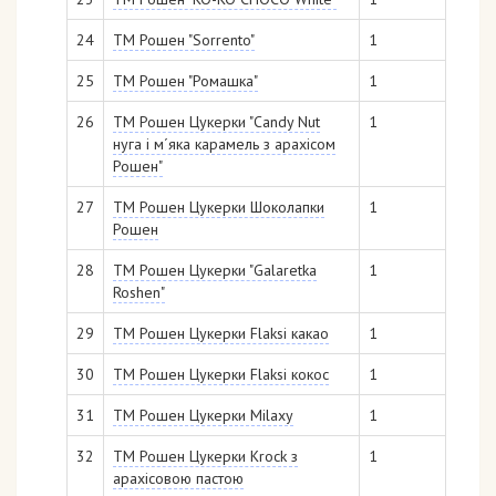
24
ТМ Рошен "Sorrento"
1
25
ТМ Рошен "Ромашка"
1
26
ТМ Рошен Цукерки "Candy Nut
1
нуга і м´яка карамель з арахісом
Рошен"
27
ТМ Рошен Цукерки Шоколапки
1
Рошен
28
ТМ Рошен Цукерки "Galaretka
1
Roshen"
29
ТМ Рошен Цукерки Flaksi какао
1
30
ТМ Рошен Цукерки Flaksi кокос
1
31
ТМ Рошен Цукерки Milaxy
1
32
ТМ Рошен Цукерки Krock з
1
арахісовою пастою