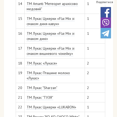
Поділитися
14
ТМ Аmanti "Метеорит арахісово
1
медовий"
15
ТМ Лукас Цукерки «Flai Mix зі
1
смаком диня-кавун»
16
ТМ Лукас Цукерки «Flai Mix зі
1
смаком дині»
17
ТМ Лукас Цукерки «Flai Mix зі
1
смаком вишневого чізкейку»
18
ТМ Лукас «Лукася»
2
19
ТМ Лукас Пташине молоко
2
«Лукас»
20
ТМ Лукас "Sharzan"
2
21
ТМ Лукас "ТУЗЯ"
2
22
ТМ Лукас Цукерки «LUKABON»
1
23
ТМ Рошен "KO-KO CHOCO White"
1