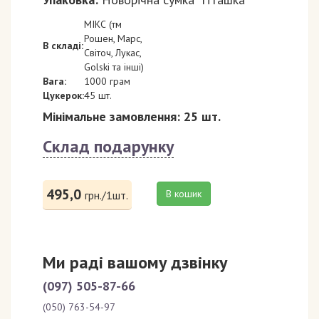
МІКС (тм
Рошен, Марс,
В складі:
Світоч, Лукас,
Golski та інші)
Вага:
1000 грам
Цукерок:
45 шт.
Мінімальне замовлення: 25 шт.
Склад подарунку
495,0
В кошик
грн./1шт.
Ми раді вашому дзвінку
(097) 505-87-66
(050) 763-54-97