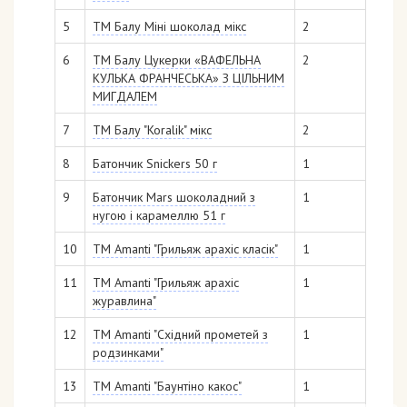
5
ТМ Балу Міні шоколад мікс
2
6
ТМ Балу Цукерки «ВАФЕЛЬНА
2
КУЛЬКА ФРАНЧЕСЬКА» З ЦІЛЬНИМ
МИГДАЛЕМ
7
ТМ Балу "Koralik" мікс
2
8
Батончик Snickers 50 г
1
9
Батончик Mars шоколадний з
1
нугою і карамеллю 51 г
10
ТМ Аmanti "Грильяж арахіс класік"
1
11
ТМ Аmanti "Грильяж арахіс
1
журавлина"
12
ТМ Аmanti "Східний прометей з
1
родзинками"
13
ТМ Аmanti "Баунтіно какос"
1