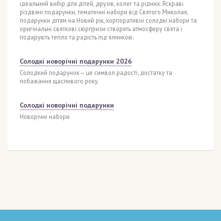
ідеальний вибір для дітей, друзів, колег та рідних. Яскраві
різдвяні подарунки, тематичні набори від Святого Миколая,
подарунки дітям на Новий рік, корпоративні солодкі набори та
оригінальні святкові сюрпризи створять атмосферу свята і
подарують тепло та радість під ялинкою.
Солодкі новорічні подарунки 2026
Солодкий подарунок — це символ радості, достатку та
побажання щасливого року.
Солодкі новорічні подарунки
Новорічні набори