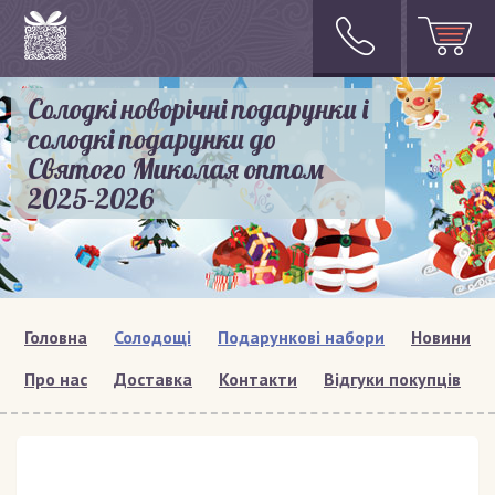
Солодкі новорічні подарунки і
солодкі подарунки до
Святого Миколая оптом
2025-2026
Головна
Солодощі
Подарункові набори
Новини
Про нас
Доставка
Контакти
Відгуки покупців