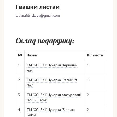
І вашим листам
tatianafilinskaya@gmail.com
Склад подарунку:
№
Назва
Кількість
1
ТМ "GOLSKI" Цукерки Червоний
1
мак
2
ТМ "GOLSKI" Цукерка "ParaTruff
1
Nut"
3
ТМ "GOLSKI" Цукерки глазуровані
2
"AMERICANA"
4
ТМ "GOLSKI" Цукерка "Білочка
2
Golski"