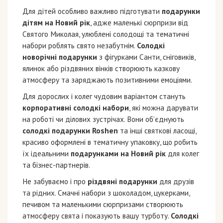
Для дітей особливо важливо підготувати
подарунки
дітям на Новий рік
, адже маленькі сюрпризи від
Святого Миколая, улюблені солодощі та тематичні
набори роблять свято незабутнім.
Солодкі
новорічні подарунки
з фігурками Санти, сніговиків,
ялинок або різдвяних вінків створюють казкову
атмосферу та заряджають позитивними емоціями.
Для дорослих і колег чудовим варіантом стануть
корпоративні солодкі набори
, які можна дарувати
на роботі чи ділових зустрічах. Вони об’єднують
солодкі подарунки Roshen
та інші святкові ласощі,
красиво оформлені в тематичну упаковку, що робить
їх ідеальними
подарунками на Новий рік
для колег
та бізнес-партнерів.
Не забуваємо і про
різдвяні подарунки
для друзів
та рідних. Смачні набори з шоколадом, цукерками,
печивом та маленькими сюрпризами створюють
атмосферу свята і показують вашу турботу.
Солодкі