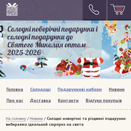
Солодкі новорічні подарунки і
солодкі подарунки до
Святого Миколая оптом
2025-2026
Головна
Солодощі
Подарункові набори
Новини
Про нас
Доставка
Контакти
Відгуки покупців
На головну
/
Новини
/
Солодкі новорічні та різдвяні подарунки:
вибираємо ідеальний сюрприз на свята