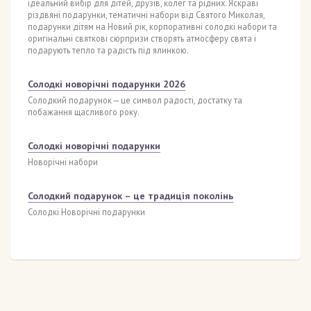
ідеальний вибір для дітей, друзів, колег та рідних. Яскраві
різдвяні подарунки, тематичні набори від Святого Миколая,
подарунки дітям на Новий рік, корпоративні солодкі набори та
оригінальні святкові сюрпризи створять атмосферу свята і
подарують тепло та радість під ялинкою.
Солодкі новорічні подарунки 2026
Солодкий подарунок — це символ радості, достатку та
побажання щасливого року.
Солодкі новорічні подарунки
Новорічні набори
Солодкий подарунок – це традиція поколінь
Солодкі Новорічні подарунки