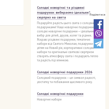
Солодкі новорічні та різдвяні
подарунки: вибираємо ідеальний
Поділитися
сюрприз на свята
Подаруйте радість цього свята з солодкими
подарунками! Наші новорічні подарунки та
солодкі новорічні подарунки — ідеальний
вибір для дітей, друзів, колег та рідних.
Яскраві різдвяні подарунки, тематичні
набори від Святого Миколая, подарунки
дітям на Новий рік, корпоративні солодкі
набори та оригінальні святкові сюрпризи
створять атмосферу свята і подарують тепло
та радість під ялинкою.
Солодкі новорічні подарунки 2026
Солодкий подарунок — це символ радості,
достатку та побажання щасливого року.
Солодкі новорічні подарунки
Новорічні набори