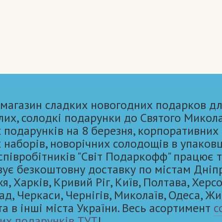
 магазин сладких новогодних подарков дл
лих, солодкі подарунки до Святого Микол
 подарунків на 8 березня, корпоративних
 наборів, новорічних солодощів в упаковц
 співробітників "Світ Подаркофф" працює 
вує безкоштовну доставку по містам Дніп
, Харків, Кривий Ріг, Київ, Полтава, Херсо
ад, Черкаси, Чернігів, Миколаїв, Одеса, Ж
та в інші міста України. Весь асортимент
с
их подарунків ТУТ
!