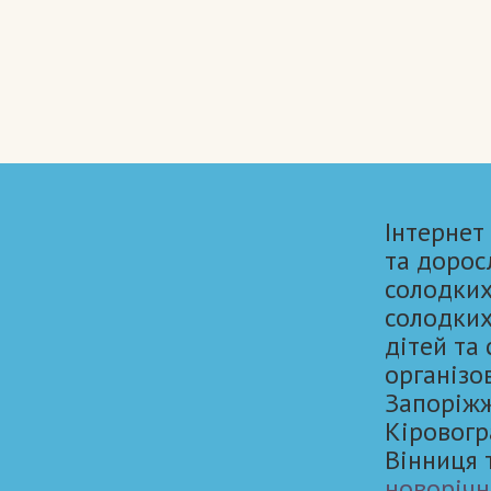
Інтернет
та дорос
солодких
солодких
дітей та
організо
Запоріжжя
Кіровогр
Вінниця 
новорічн