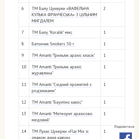
6
ТМ Балу Цукерки «ВАФЕЛЬНА
2
КУЛЬКА ФРАНЧЕСЬКА» З ЦІЛЬНИМ
МИГДАЛЕМ
7
ТМ Балу "Koralik" мікс
1
8
Батончик Snickers 50 г
1
9
ТМ Аmanti "Грильяж арахіс класік"
1
10
ТМ Аmanti "Грильяж арахіс
1
журавлина"
11
ТМ Аmanti "Східний прометей з
1
родзинками"
12
ТМ Аmanti "Баунтіно какос"
1
13
ТМ Аmanti "Метеорит арахісово
1
медовий"
Поділитися
14
ТМ Лукас Цукерки «Flai Mix зі
1
смаком диня-кавун»