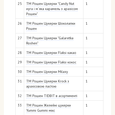
25
ТМ Рошен Цукерки "Candy Nut
1
нуга і м´яка карамель з арахісом
Рошен"
26
ТМ Рошен Цукерки Шоколапки
1
Рошен
27
ТМ Рошен Цукерки "Galaretka
1
Roshen"
28
ТМ Рошен Цукерки Flaksi какао
1
29
ТМ Рошен Цукерки Flaksi кокос
1
30
ТМ Рошен Цукерки Milaxy
1
31
ТМ Рошен Цукерки Krock з
1
арахісовою пастою
32
ТМ Рошен TIDBIT в асортименті
1
33
ТМ Рошен Желейні цукерки
1
Yummi Gummi мікс