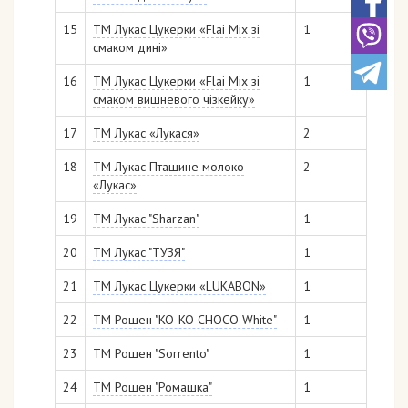
15
ТМ Лукас Цукерки «Flai Mix зі
1
смаком дині»
16
ТМ Лукас Цукерки «Flai Mix зі
1
смаком вишневого чізкейку»
17
ТМ Лукас «Лукася»
2
18
ТМ Лукас Пташине молоко
2
«Лукас»
19
ТМ Лукас "Sharzan"
1
20
ТМ Лукас "ТУЗЯ"
1
21
ТМ Лукас Цукерки «LUKABON»
1
22
ТМ Рошен "KO-KO CHOCO White"
1
23
ТМ Рошен "Sorrento"
1
24
ТМ Рошен "Ромашка"
1