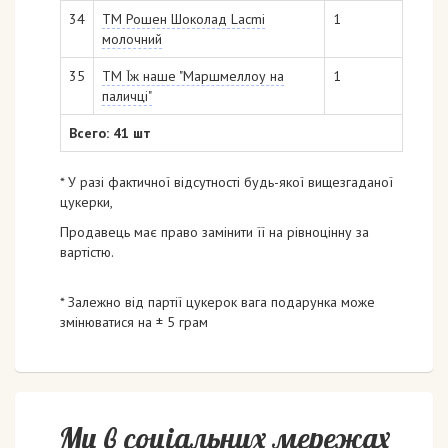
34
ТМ Рошен Шоколад Lacmi
1
молочний
35
ТМ Їж наше "Маршмеллоу на
1
паличці"
Всего: 41 шт
* У разі фактичної відсутності будь-якої вищезгаданої
цукерки,
Продавець має право замінити її на рівноцінну за
вартістю.
* Залежно від партії цукерок вага подарунка може
змінюватися на ± 5 грам
Ми в соціальних мережах