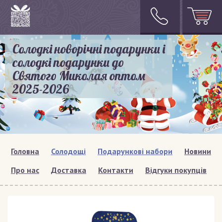
Солодкі новорічні подарунки і
солодкі подарунки до
Святого Миколая оптом
2025-2026
Головна
Солодощі
Подарункові набори
Новини
Про нас
Доставка
Контакти
Відгуки покупців