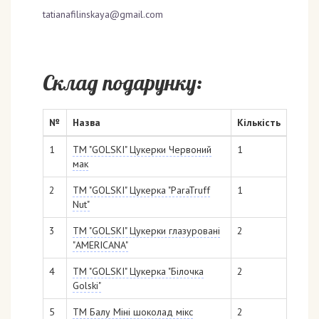
tatianafilinskaya@gmail.com
Склад подарунку:
№
Назва
Кількість
1
ТМ "GOLSKI" Цукерки Червоний
1
мак
2
ТМ "GOLSKI" Цукерка "ParaTruff
1
Nut"
3
ТМ "GOLSKI" Цукерки глазуровані
2
"AMERICANA"
4
ТМ "GOLSKI" Цукерка "Білочка
2
Golski"
5
ТМ Балу Міні шоколад мікс
2