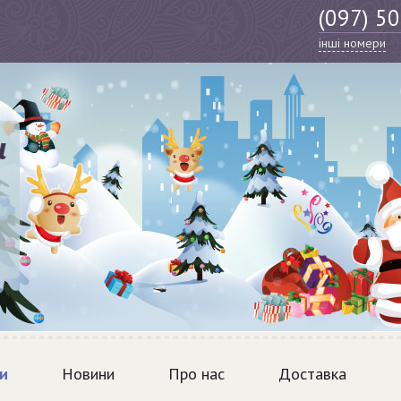
(097) 5
інші номери
и
и
Новини
Про нас
Доставка