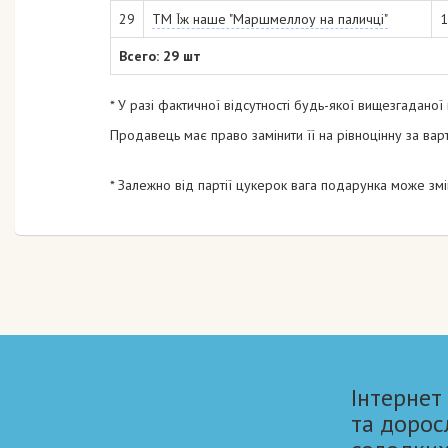
29
ТМ Їж наше "Маршмеллоу на паличці"
1
Всего: 29 шт
* У разі фактичної відсутності будь-якої вищезгаданої
Продавець має право замінити її на рівноцінну за варт
* Залежно від партії цукерок вага подарунка може змі
Інтернет
та дорос