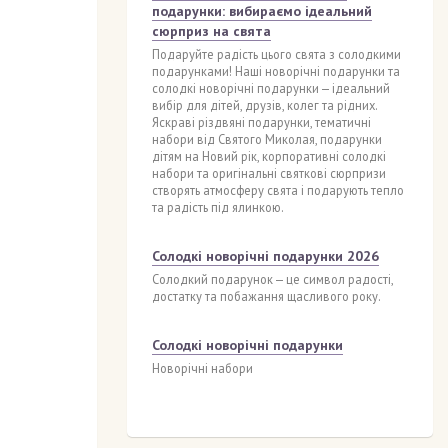
подарунки: вибираємо ідеальний
сюрприз на свята
Подаруйте радість цього свята з солодкими
подарунками! Наші новорічні подарунки та
солодкі новорічні подарунки — ідеальний
вибір для дітей, друзів, колег та рідних.
Яскраві різдвяні подарунки, тематичні
набори від Святого Миколая, подарунки
дітям на Новий рік, корпоративні солодкі
набори та оригінальні святкові сюрпризи
створять атмосферу свята і подарують тепло
та радість під ялинкою.
Солодкі новорічні подарунки 2026
Солодкий подарунок — це символ радості,
достатку та побажання щасливого року.
Солодкі новорічні подарунки
Новорічні набори