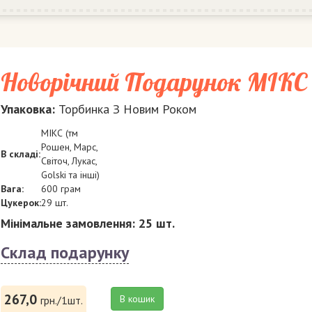
Новорічний Подарунок МІКС
Упаковка:
Торбинка З Новим Роком
МІКС (тм
Рошен, Марс,
В складі:
Світоч, Лукас,
Golski та інші)
Вага:
600 грам
Цукерок:
29 шт.
Мінімальне замовлення: 25 шт.
Склад подарунку
267,0
В кошик
грн./1шт.