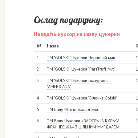
Склад подарунку:
Наведіть курсор на назву цукерки
№
Назва
К
1
ТМ "GOLSKI" Цукерки Червоний мак
1
2
ТМ "GOLSKI" Цукерка "ParaTruff Nut"
1
3
ТМ "GOLSKI" Цукерки глазуровані
1
"AMERICANA"
4
ТМ "GOLSKI" Цукерка "Білочка Golski"
1
5
ТМ Балу Міні шоколад мікс
1
6
ТМ Балу Цукерки «ВАФЕЛЬНА КУЛЬКА
1
ФРАНЧЕСЬКА» З ЦІЛЬНИМ МИГДАЛЕМ