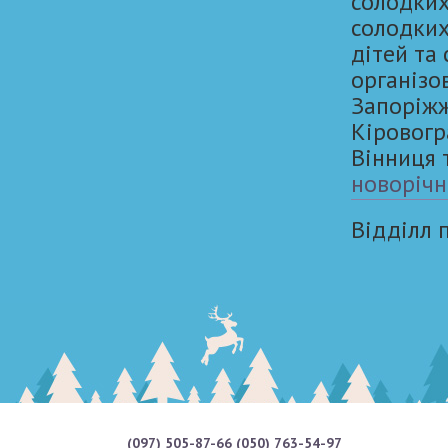
солодких
солодких
дітей та
організо
Запоріжжя
Кіровогр
Вінниця 
новорічн
Відділл
(097) 505-87-66
(050) 763-54-97