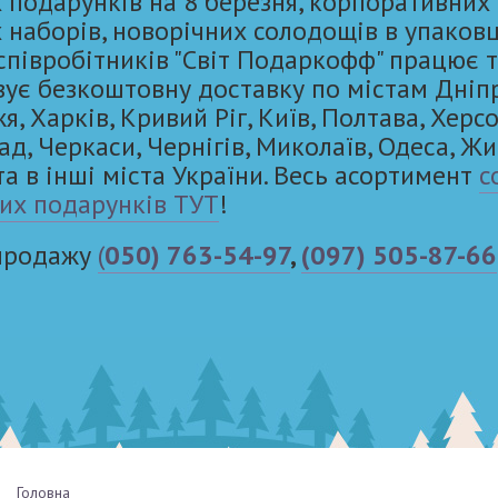
 подарунків на 8 березня, корпоративних
 наборів, новорічних солодощів в упаковц
 співробітників "Світ Подаркофф" працює 
вує безкоштовну доставку по містам Дніп
, Харків, Кривий Ріг, Київ, Полтава, Херсо
ад, Черкаси, Чернігів, Миколаїв, Одеса, Ж
та в інші міста України. Весь асортимент
с
их подарунків ТУТ
!
 продажу
(
050) 763-54-97
,
(097) 505-87-66
Головна