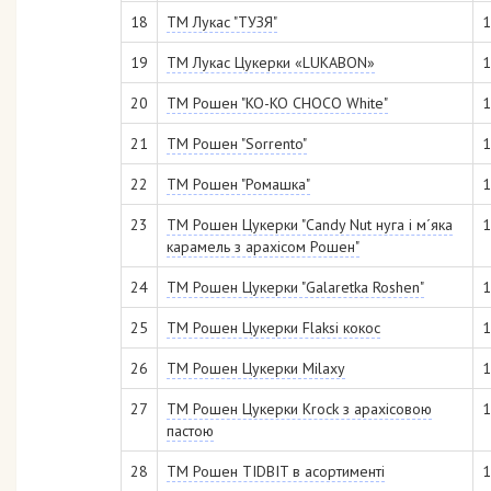
18
ТМ Лукас "ТУЗЯ"
1
19
ТМ Лукас Цукерки «LUKABON»
1
20
ТМ Рошен "KO-KO CHOCO White"
1
21
ТМ Рошен "Sorrento"
1
22
ТМ Рошен "Ромашка"
1
23
ТМ Рошен Цукерки "Candy Nut нуга і м´яка
1
карамель з арахісом Рошен"
24
ТМ Рошен Цукерки "Galaretka Roshen"
1
25
ТМ Рошен Цукерки Flaksi кокос
1
26
ТМ Рошен Цукерки Milaxy
1
27
ТМ Рошен Цукерки Krock з арахісовою
1
пастою
28
ТМ Рошен TIDBIT в асортименті
1