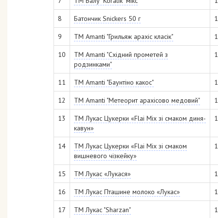
7
ТМ Балу "Koralik" мікс
1
8
Батончик Snickers 50 г
1
9
ТМ Аmanti "Грильяж арахіс класік"
1
10
ТМ Аmanti "Східний прометей з
1
родзинками"
11
ТМ Аmanti "Баунтіно какос"
1
12
ТМ Аmanti "Метеорит арахісово медовий"
1
13
ТМ Лукас Цукерки «Flai Mix зі смаком диня-
1
кавун»
14
ТМ Лукас Цукерки «Flai Mix зі смаком
1
вишневого чізкейку»
15
ТМ Лукас «Лукася»
1
16
ТМ Лукас Пташине молоко «Лукас»
1
17
ТМ Лукас "Sharzan"
1