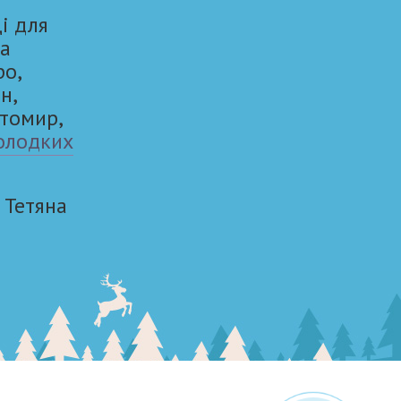
і для
та
ро,
н,
итомир,
олодких
Тетяна