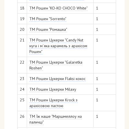
18
ТМ Рошен "KO-KO CHOCO White"
1
19
ТМ Рошен "Sorrento"
1
20
ТМ Рошен "Ромашка"
1
21
ТМ Рошен Цукерки "Candy Nut
1
нуга і м´яка карамель з арахісом
Рошен"
22
ТМ Рошен Цукерки "Galaretka
1
Roshen"
23
ТМ Рошен Цукерки Flaksi кокос
1
24
ТМ Рошен Цукерки Milaxy
1
25
ТМ Рошен Цукерки Krock з
1
арахісовою пастою
26
ТМ Їж наше "Маршмеллоу на
1
паличці"