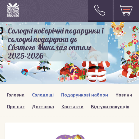
Солодкі новорічні подарунки і
солодкі подарунки до
Святого Миколая оптом
2025-2026
Головна
Солодощі
Подарункові набори
Новини
Про нас
Доставка
Контакти
Відгуки покупців