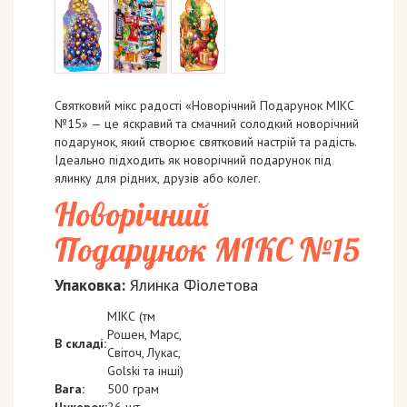
Святковий мікс радості «Новорічний Подарунок МІКС
№15» — це яскравий та смачний солодкий новорічний
подарунок, який створює святковий настрій та радість.
Ідеально підходить як новорічний подарунок під
ялинку для рідних, друзів або колег.
Новорічний
Подарунок МІКС №15
Упаковка:
Ялинка Фіолетова
МІКС (тм
Рошен, Марс,
В складі:
Світоч, Лукас,
Golski та інші)
Вага:
500 грам
Цукерок:
26 шт.