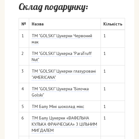
Склад подарунку:
№
Назва
Кількість
1
ТМ "GOLSKI" Цукерки Червоний
1
мак
2
ТМ "GOLSKI" Цукерка "ParaTruff
1
Nut"
3
ТМ "GOLSKI" Цукерки глазуровані
1
"AMERICANA"
4
ТМ "GOLSKI" Цукерка "Білочка
1
Golski"
5
ТМ Балу Міні шоколад мікс
1
6
ТМ Балу Цукерки «ВАФЕЛЬНА
1
КУЛЬКА ФРАНЧЕСЬКА» З ЦІЛЬНИМ
МИГДАЛЕМ