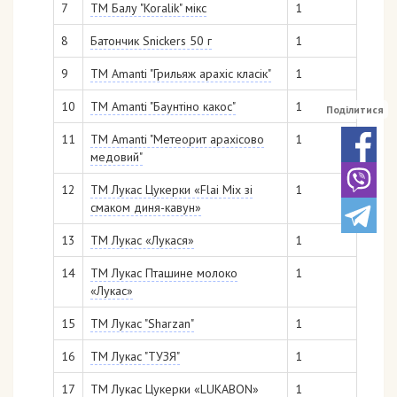
7
ТМ Балу "Koralik" мікс
1
8
Батончик Snickers 50 г
1
9
ТМ Аmanti "Грильяж арахіс класік"
1
10
ТМ Аmanti "Баунтіно какос"
1
Поділитися
11
ТМ Аmanti "Метеорит арахісово
1
медовий"
12
ТМ Лукас Цукерки «Flai Mix зі
1
смаком диня-кавун»
13
ТМ Лукас «Лукася»
1
14
ТМ Лукас Пташине молоко
1
«Лукас»
15
ТМ Лукас "Sharzan"
1
16
ТМ Лукас "ТУЗЯ"
1
17
ТМ Лукас Цукерки «LUKABON»
1