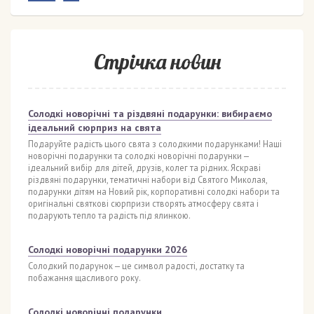
Стрічка новин
Солодкі новорічні та різдвяні подарунки: вибираємо
ідеальний сюрприз на свята
Подаруйте радість цього свята з солодкими подарунками! Наші
новорічні подарунки та солодкі новорічні подарунки —
ідеальний вибір для дітей, друзів, колег та рідних. Яскраві
різдвяні подарунки, тематичні набори від Святого Миколая,
подарунки дітям на Новий рік, корпоративні солодкі набори та
оригінальні святкові сюрпризи створять атмосферу свята і
подарують тепло та радість під ялинкою.
Солодкі новорічні подарунки 2026
Солодкий подарунок — це символ радості, достатку та
побажання щасливого року.
Солодкі новорічні подарунки