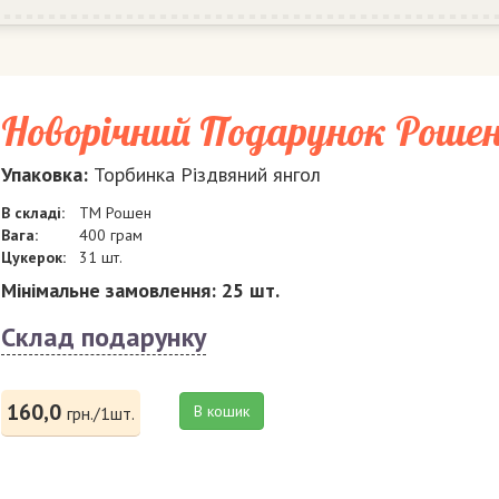
Новорічний Подарунок Роше
Упаковка:
Торбинка Різдвяний янгол
В складі:
ТМ Рошен
Вага:
400 грам
Цукерок:
31 шт.
Мінімальне замовлення: 25 шт.
Склад подарунку
160,0
В кошик
грн./1шт.