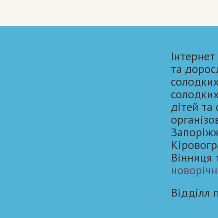
Інтернет
та дорос
солодких
солодких
дітей та
організо
Запоріжжя
Кіровогр
Вінниця 
новорічн
Відділл