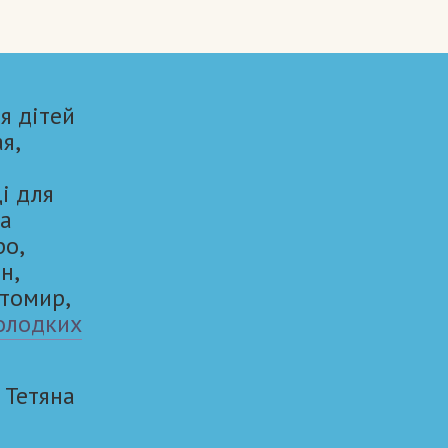
я дітей
ая,
і для
та
ро,
н,
итомир,
олодких
Тетяна