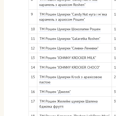
карамель з арахісом Roshen"
9
ТМ Рошен Цукерки "Candy Nut нуга і м´яка
1
карамель з арахісом Рошен"
10
ТМ Рошен Цукерки Шоколапки Рошен
1
11
ТМ Рошен Цукерки "Galaretka Roshen"
1
12
ТМ Рошен Цукерки "Сливки-Ленивки"
1
13
ТМ Рошен "JOHNNY KROCKER MILK"
1
14
ТМ Рошен "JOHNNY KROCKER CHOCO"
1
15
ТМ Рошен Цукерки Krock з арахісовою
2
пастою
16
ТМ Рошен "Джеллі"
3
17
ТМ Рошен Желейні цукерки Шалена
3
бджілка фрутті
18
ТМ Рошен Карамель "Roshen LolliPops Мікс"
1