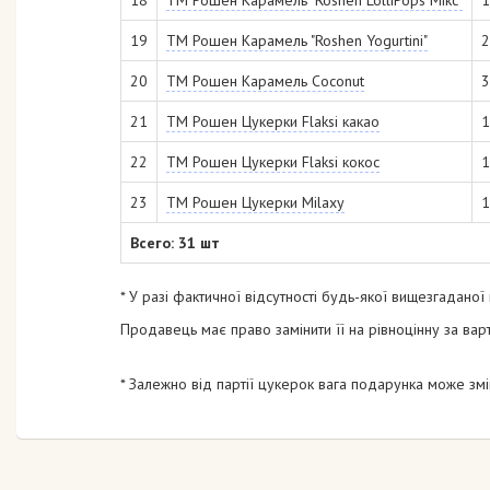
19
ТМ Рошен Карамель "Roshen Yogurtini"
2
20
ТМ Рошен Карамель Coconut
3
21
ТМ Рошен Цукерки Flaksi какао
1
22
ТМ Рошен Цукерки Flaksi кокос
1
23
ТМ Рошен Цукерки Milaxy
1
Всего: 31 шт
* У разі фактичної відсутності будь-якої вищезгаданої
Продавець має право замінити її на рівноцінну за варт
* Залежно від партії цукерок вага подарунка може змі