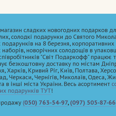
 магазин сладких новогодних подарков дл
лих, солодкі подарунки до Святого Микол
 подарунків на 8 березня, корпоративних
 наборів, новорічних солодощів в упаковц
 співробітників "Світ Подаркофф" працює 
вує безкоштовну доставку по містам Дніп
, Харків, Кривий Ріг, Київ, Полтава, Херсо
ад, Черкаси, Чернігів, Миколаїв, Одеса, Ж
та в інші міста України. Весь асортимент
с
их подарунків ТУТ
!
 продажу
(
050) 763-54-97
,
(097) 505-87-66