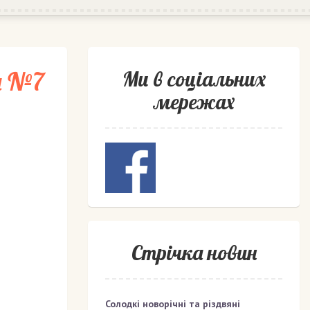
н №7
Ми в соціальних
мережах
Стрічка новин
Солодкі новорічні та різдвяні