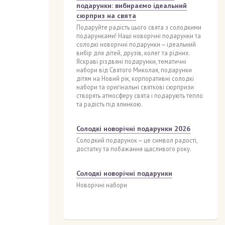
подарунки: вибираємо ідеальний
сюрприз на свята
Подаруйте радість цього свята з солодкими
подарунками! Наші новорічні подарунки та
солодкі новорічні подарунки — ідеальний
вибір для дітей, друзів, колег та рідних.
Яскраві різдвяні подарунки, тематичні
набори від Святого Миколая, подарунки
дітям на Новий рік, корпоративні солодкі
набори та оригінальні святкові сюрпризи
створять атмосферу свята і подарують тепло
та радість під ялинкою.
Солодкі новорічні подарунки 2026
Солодкий подарунок — це символ радості,
достатку та побажання щасливого року.
Солодкі новорічні подарунки
Новорічні набори