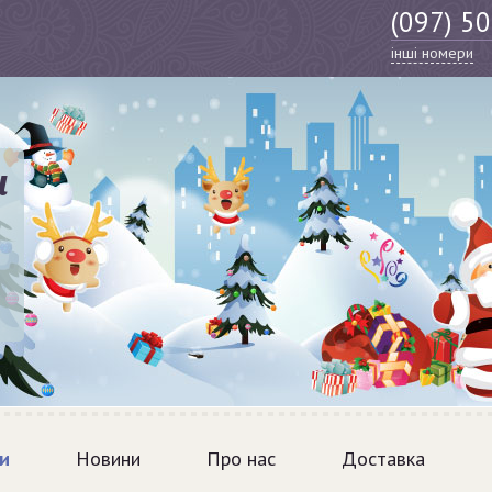
(097) 5
інші номери
и
и
Новини
Про нас
Доставка