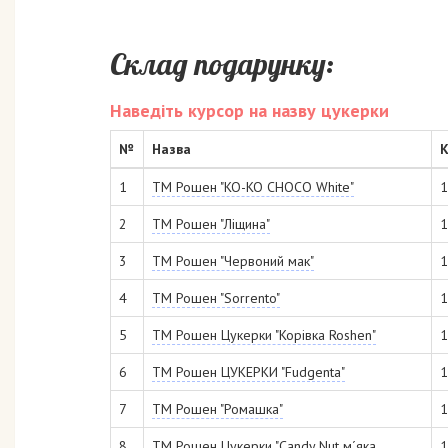
Склад подарунку:
Наведіть курсор на назву цукерки
№
Назва
К
1
ТМ Рошен "KO-KO CHOCO White"
1
2
ТМ Рошен "Ліщина"
1
3
ТМ Рошен "Червоний мак"
1
4
ТМ Рошен "Sorrento"
1
5
ТМ Рошен Цукерки "Корівка Roshen"
1
6
ТМ Рошен ЦУКЕРКИ "Fudgenta"
1
7
ТМ Рошен "Ромашка"
1
8
ТМ Рошен Цукерки "Candy Nut м´яка
1