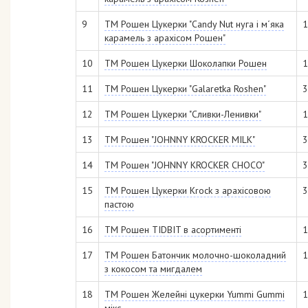
9
ТМ Рошен Цукерки "Candy Nut нуга і м´яка
1
карамель з арахісом Рошен"
10
ТМ Рошен Цукерки Шоколапки Рошен
1
11
ТМ Рошен Цукерки "Galaretka Roshen"
3
12
ТМ Рошен Цукерки "Сливки-Ленивки"
1
13
ТМ Рошен "JOHNNY KROCKER MILK"
3
14
ТМ Рошен "JOHNNY KROCKER CHOCO"
3
15
ТМ Рошен Цукерки Krock з арахісовою
3
пастою
16
ТМ Рошен TIDBIT в асортименті
1
17
ТМ Рошен Батончик молочно-шоколадний
1
з кокосом та мигдалем
18
ТМ Рошен Желейні цукерки Yummi Gummi
1
мікс