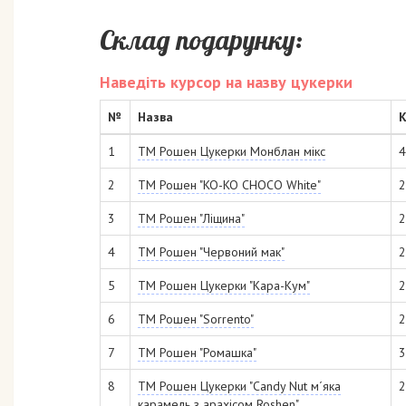
Склад подарунку:
Наведіть курсор на назву цукерки
№
Назва
К
1
ТМ Рошен Цукерки Монблан мікс
4
2
ТМ Рошен "KO-KO CHOCO White"
2
3
ТМ Рошен "Ліщина"
2
4
ТМ Рошен "Червоний мак"
2
5
ТМ Рошен Цукерки "Кара-Кум"
2
6
ТМ Рошен "Sorrento"
2
7
ТМ Рошен "Ромашка"
3
8
ТМ Рошен Цукерки "Candy Nut м´яка
2
карамель з арахісом Roshen"