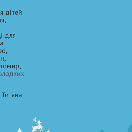
я дітей
ая,
і для
та
ро,
н,
итомир,
олодких
Тетяна