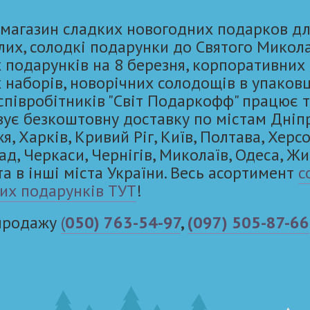
 магазин сладких новогодних подарков дл
лих, солодкі подарунки до Святого Микол
 подарунків на 8 березня, корпоративних
 наборів, новорічних солодощів в упаковц
 співробітників "Світ Подаркофф" працює 
вує безкоштовну доставку по містам Дніп
, Харків, Кривий Ріг, Київ, Полтава, Херсо
ад, Черкаси, Чернігів, Миколаїв, Одеса, Ж
та в інші міста України. Весь асортимент
с
их подарунків ТУТ
!
 продажу
(
050) 763-54-97
,
(097) 505-87-66