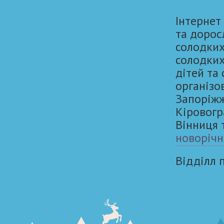
Інтернет
та дорос
солодких
солодких
дітей та
організо
Запоріжжя
Кіровогр
Вінниця 
новорічн
Відділл