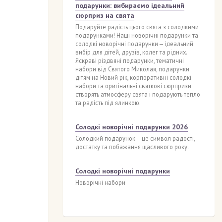
подарунки: вибираємо ідеальний
сюрприз на свята
Подаруйте радість цього свята з солодкими
подарунками! Наші новорічні подарунки та
солодкі новорічні подарунки — ідеальний
вибір для дітей, друзів, колег та рідних.
Яскраві різдвяні подарунки, тематичні
набори від Святого Миколая, подарунки
дітям на Новий рік, корпоративні солодкі
набори та оригінальні святкові сюрпризи
створять атмосферу свята і подарують тепло
та радість під ялинкою.
Солодкі новорічні подарунки 2026
Солодкий подарунок — це символ радості,
достатку та побажання щасливого року.
Солодкі новорічні подарунки
Новорічні набори