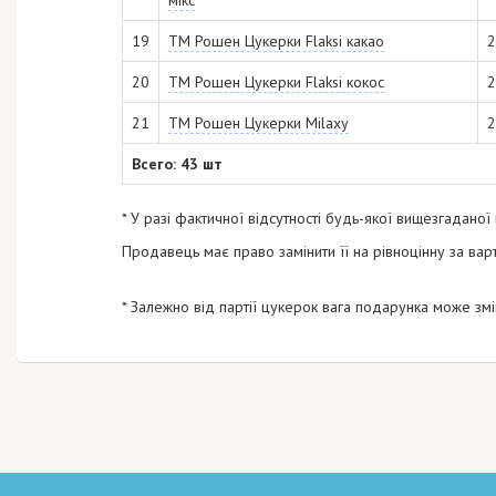
19
ТМ Рошен Цукерки Flaksi какао
2
20
ТМ Рошен Цукерки Flaksi кокос
2
21
ТМ Рошен Цукерки Milaxy
2
Всего: 43 шт
* У разі фактичної відсутності будь-якої вищезгаданої
Продавець має право замінити її на рівноцінну за варт
* Залежно від партії цукерок вага подарунка може змі